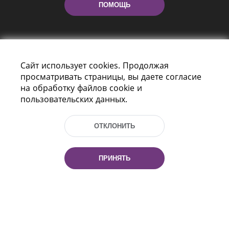
ПОМОЩЬ
Сайт использует cookies. Продолжая
просматривать страницы, вы даете согласие
на обработку файлов cookie и
пользовательских данных.
Пр-т Независимости 116
г. Минск, Республика Беларусь, 220114
Тел.: (+375 17) 368 37 37, Факс: (+375 17)
ОТКЛОНИТЬ
368 97 06
Эл. почта: inbox@nlb.by
ПРИНЯТЬ
Все права защищены
«Национальная библиотека
Беларуси» 2006 — 2026
Разработка сайта:
mrsoft.by