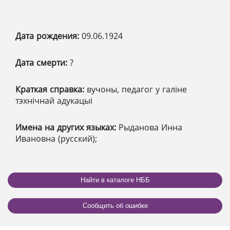
Дата рождения:
09.06.1924
Дата смерти:
?
Краткая справка:
вучоны, педагог у галіне
тэхнічнай адукацыі
Имена на других языках:
Рыданова Инна
Ивановна (русский);
Найти в каталоге НББ
Сообщить об ошибке