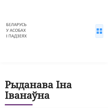
Рыданава Іна
Іванаўна