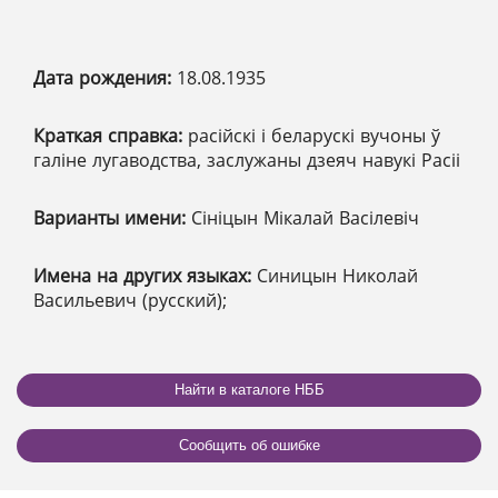
Дата рождения:
18.08.1935
Краткая справка:
расійскі і беларускі вучоны ў
галіне лугаводства, заслужаны дзеяч навукі Расіі
Варианты имени:
Сініцын Мікалай Васілевіч
Имена на других языках:
Синицын Николай
Васильевич (русский);
Найти в каталоге НББ
Сообщить об ошибке