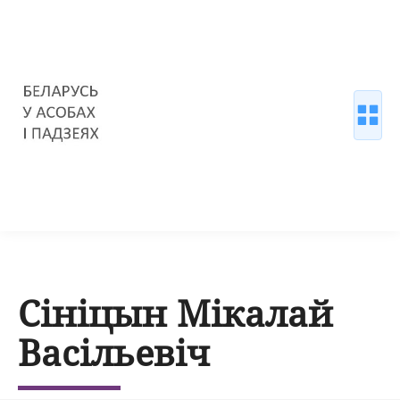
Сініцын Мікалай
Васільевіч