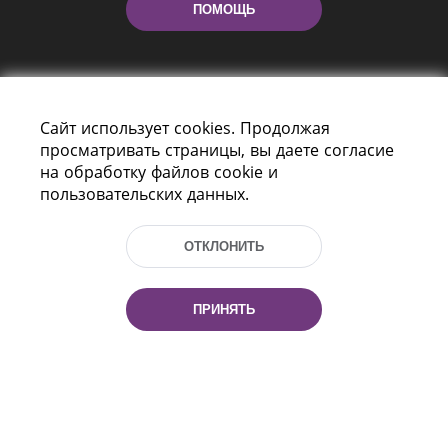
ПОМОЩЬ
Сайт использует cookies. Продолжая
просматривать страницы, вы даете согласие
на обработку файлов cookie и
пользовательских данных.
Пр-т Независимости 116
г. Минск, Республика Беларусь, 220114
Тел.: (+375 17) 368 37 37, Факс: (+375 17)
ОТКЛОНИТЬ
368 97 06
Эл. почта: inbox@nlb.by
ПРИНЯТЬ
Все права защищены
«Национальная библиотека
Беларуси» 2006 — 2026
Разработка сайта:
mrsoft.by