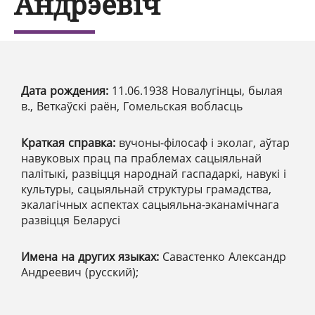
Андрэевіч
Дата рождения:
11.06.1938 Новалугінцы, былая
в., Веткаўскі раён, Гомельская вобласць
Краткая справка:
вучоны-філосаф і эколаг, аўтар
навуковых прац па праблемах сацыяльнай
палітыкі, развіцця народнай гаспадаркі, навукі і
культуры, сацыяльнай структуры грамадства,
экалагічных аспектах сацыяльна-эканамічнага
развіцця Беларусі
Имена на других языках:
Савастенко Александр
Андреевич (русский);