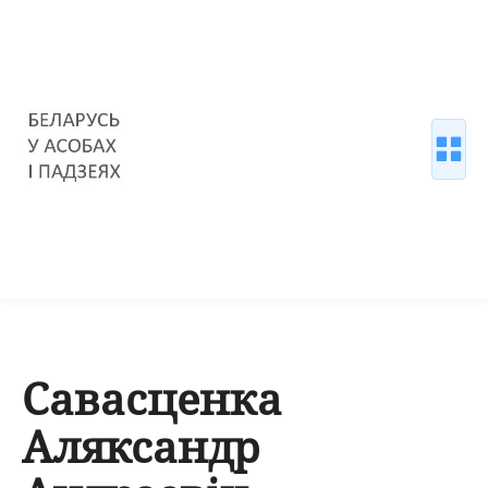
Савасценка
Аляксандр