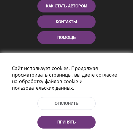
КАК СТАТЬ АВТОРОМ
КОНТАКТЫ
ПОМОЩЬ
Сайт использует cookies. Продолжая
просматривать страницы, вы даете согласие
на обработку файлов cookie и
пользовательских данных.
Пр-т Независимости 116
г. Минск, Республика Беларусь, 220114
ОТКЛОНИТЬ
Тел.: (+375 17) 368 37 37, Факс: (+375 17)
368 97 06
Эл. почта: inbox@nlb.by
ПРИНЯТЬ