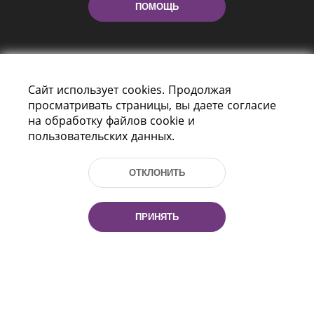
ПОМОЩЬ
Сайт использует cookies. Продолжая
просматривать страницы, вы даете согласие
на обработку файлов cookie и
пользовательских данных.
Пр-т Независимости 116
г. Минск, Республика Беларусь, 220114
Тел.: (+375 17) 368 37 37, Факс: (+375 17)
ОТКЛОНИТЬ
368 97 06
Эл. почта: inbox@nlb.by
ПРИНЯТЬ
Все права защищены
«Национальная библиотека
Беларуси» 2006 — 2026
Разработка сайта:
mrsoft.by