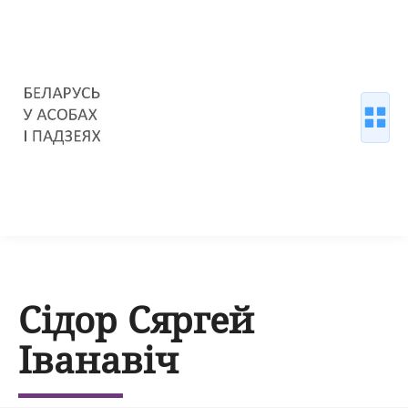
Сідор Сяргей
Іванавіч