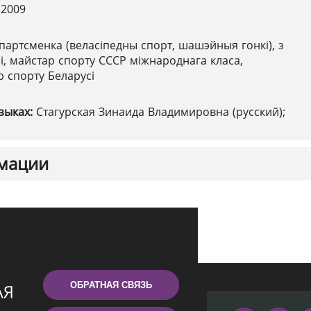
.2009
партсменка (веласіпедны спорт, шашэйныя гонкі), з
ліі, майстар спорту СССР міжнароднага класа,
 спорту Беларусі
зыках:
Стагурская Зинаида Владимировна (русский);
мации
ОБРАТНАЯ СВЯЗЬ