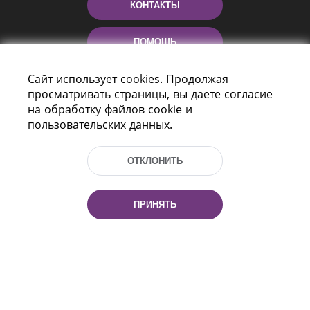
КОНТАКТЫ
ПОМОЩЬ
Сайт использует cookies. Продолжая
просматривать страницы, вы даете согласие
на обработку файлов cookie и
пользовательских данных.
ОТКЛОНИТЬ
Пр-т Независимости 116
г. Минск, Республика Беларусь, 220114
Тел.: (+375 17) 368 37 37, Факс: (+375 17)
ПРИНЯТЬ
368 97 06
Эл. почта: inbox@nlb.by
Все права защищены