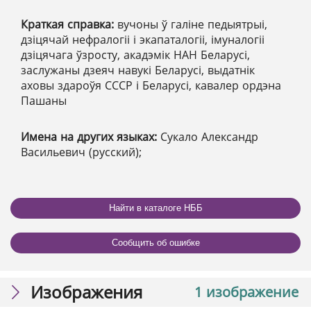
Краткая справка:
вучоны ў галіне педыятрыі,
дзіцячай нефралогіі і экапаталогіі, імуналогіі
дзіцячага ўзросту, акадэмік НАН Беларусі,
заслужаны дзеяч навукі Беларусі, выдатнік
аховы здароўя СССР і Беларусі, кавалер ордэна
Пашаны
Имена на других языках:
Сукало Александр
Васильевич (русский);
Найти в каталоге НББ
Сообщить об ошибке
Изображения
1 изображение