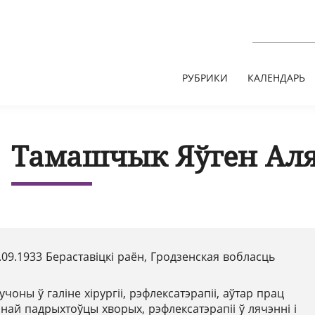
РУБРИКИ
КАЛЕНДАРЬ
Тамашчык Яўген Аля
.09.1933 Бераставіцкі раён, Гродзенская вобласць
учоны ў галіне хірургіі, рэфлексатэрапіі, аўтар прац
ай падрыхтоўцы хворых, рэфлексатэрапіі ў лячэнні і