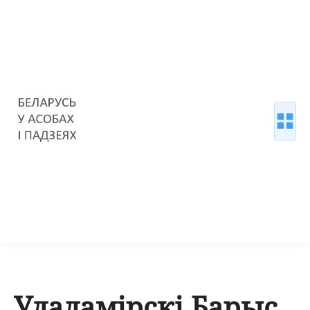
Уладамірскі Барыс