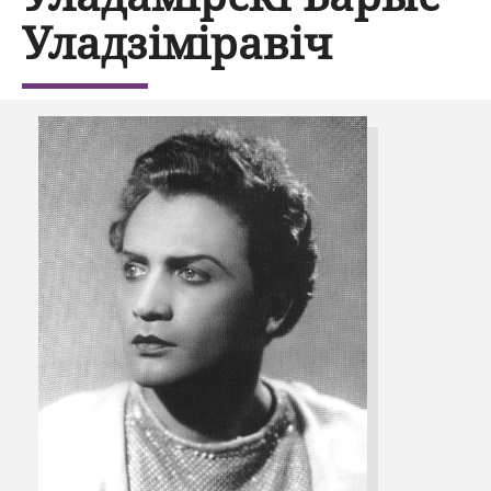
Уладзіміравіч