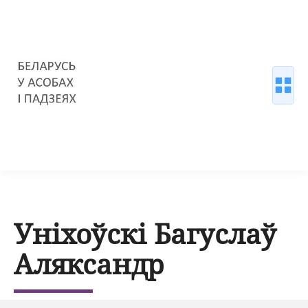
Уніхоўскі Багуслаў
Аляксандр