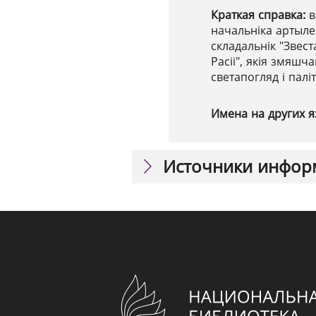
Краткая справка:
в
начальніка артылер
складальнік "Звес
Расіі", якія змя
светапогляд і пал
Имена на других я
Источники инфор