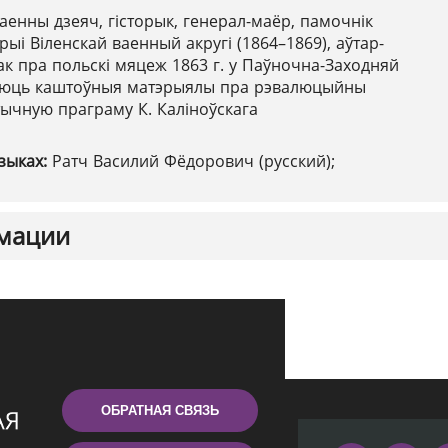
аенны дзеяч, гісторык, генерал-маёр, памочнік
ыі Віленскай ваенный акругі (1864–1869), аўтар-
так пра польскі мяцеж 1863 г. у Паўночна-Заходняй
шчаюць каштоўныя матэрыялы пра рэвалюцыйны
ітычную праграму К. Каліноўскага
зыках:
Ратч Василий Фёдорович (русский);
мации
ОБРАТНАЯ СВЯЗЬ