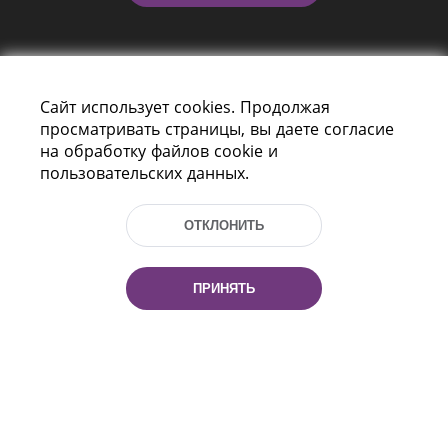
Сайт использует cookies. Продолжая
просматривать страницы, вы даете согласие
на обработку файлов cookie и
пользовательских данных.
Пр-т Независимости 116
г. Минск, Республика Беларусь, 220114
Тел.: (+375 17) 368 37 37, Факс: (+375 17)
ОТКЛОНИТЬ
368 97 06
Эл. почта: inbox@nlb.by
ПРИНЯТЬ
Все права защищены
«Национальная библиотека
Беларуси» 2006 — 2026
Разработка сайта:
mrsoft.by
Техподдержка:
pras.by