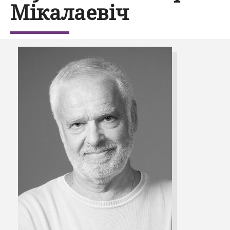
Мікалаевіч