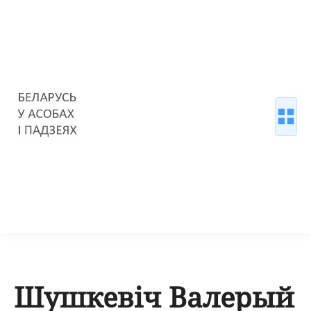
Шушкевіч Валерый