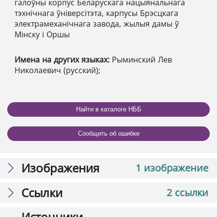
галоўны корпус Беларускага нацыянальнага
тэхнічнага ўніверсітэта, карпусы Брэсцкага
электрамеханічнага завода, жылыя дамы ў
Мінску і Оршы
Имена на других языках:
Рыминский Лев
Николаевич (русский);
Найти в каталоге НББ
Сообщить об ошибке
Изображения
1 изображение
Ссылки
2 ссылки
Источники