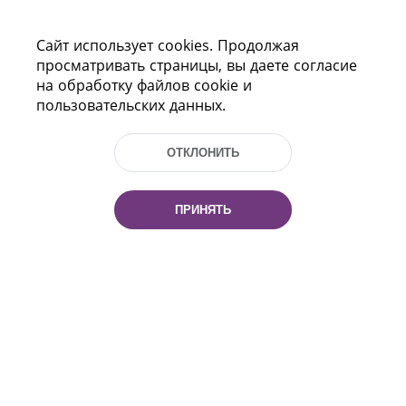
Сайт использует cookies. Продолжая
просматривать страницы, вы даете согласие
на обработку файлов cookie и
пользовательских данных.
ОТКЛОНИТЬ
Пр-т Независимости 116
г. Минск, Республика Беларусь, 220114
Тел.: (+375 17) 368 37 37, Факс: (+375 17)
ПРИНЯТЬ
368 97 06
Эл. почта: inbox@nlb.by
Все права защищены
«Национальная библиотека
Беларуси» 2006 — 2026
Разработка сайта:
mrsoft.by
Техподдержка:
pras.by