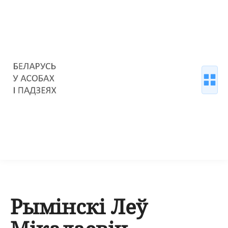
Рымінскі Леў