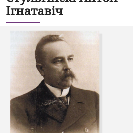
Ігнатавіч