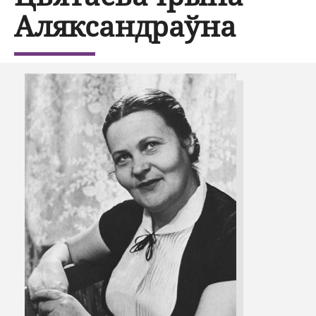
Аляксандраўна