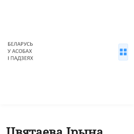
Цвятаева Ірына