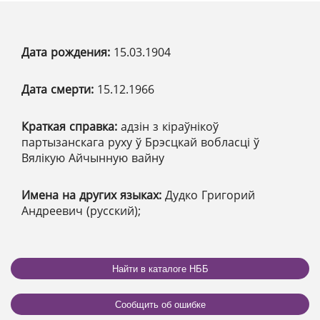
Дата рождения:
15.03.1904
Дата смерти:
15.12.1966
Краткая справка:
адзін з кіраўнікоў
партызанскага руху ў Брэсцкай вобласці ў
Вялікую Айчынную вайну
Имена на других языках:
Дудко Григорий
Андреевич (русский);
Найти в каталоге НББ
Сообщить об ошибке