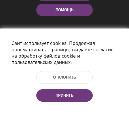
ПОМОЩЬ
Сайт использует cookies. Продолжая
просматривать страницы, вы даете согласие
на обработку файлов cookie и
пользовательских данных.
Пр-т Независимости 116
г. Минск, Республика Беларусь, 220114
Тел.: (+375 17) 368 37 37, Факс: (+375 17)
ОТКЛОНИТЬ
368 97 06
Эл. почта: inbox@nlb.by
ПРИНЯТЬ
Все права защищены
«Национальная библиотека
Беларуси» 2006 — 2026