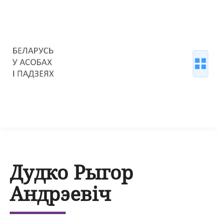
Дудко Рыгор
Андрэевіч