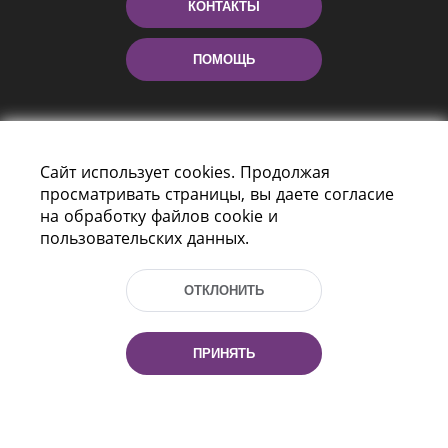
КОНТАКТЫ
ПОМОЩЬ
Сайт использует cookies. Продолжая
просматривать страницы, вы даете согласие
на обработку файлов cookie и
пользовательских данных.
Пр-т Независимости 116
г. Минск, Республика Беларусь, 220114
ОТКЛОНИТЬ
Тел.: (+375 17) 368 37 37, Факс: (+375 17)
368 97 06
Эл. почта: inbox@nlb.by
ПРИНЯТЬ
Все права защищены