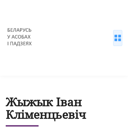
Жыжык Іван
Кліменцьевіч