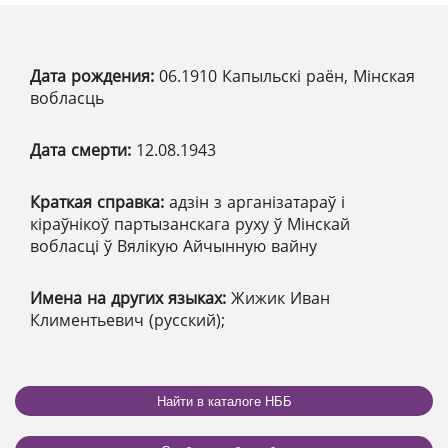
Дата рождения:
06.1910 Капыльскі раён, Мінская
вобласць
Дата смерти:
12.08.1943
Краткая справка:
адзін з арганізатараў і
кіраўнікоў партызанскага руху ў Мінскай
вобласці ў Вялікую Айчынную вайну
Имена на других языках:
Жижик Иван
Климентьевич (русский);
Найти в каталоге НББ