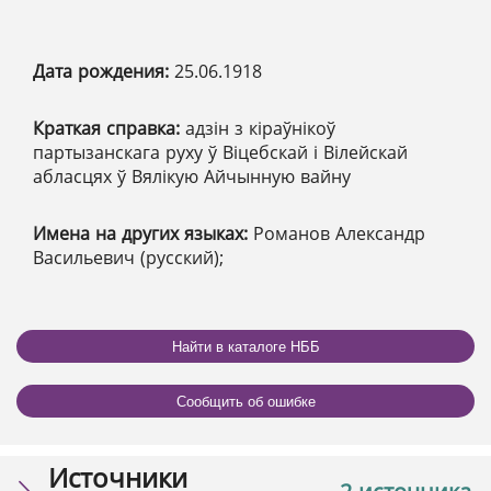
Дата рождения:
25.06.1918
Краткая справка:
адзін з кіраўнікоў
партызанскага руху ў Віцебскай і Вілейскай
абласцях ў Вялікую Айчынную вайну
Имена на других языках:
Романов Александр
Васильевич (русский);
Найти в каталоге НББ
Сообщить об ошибке
Источники