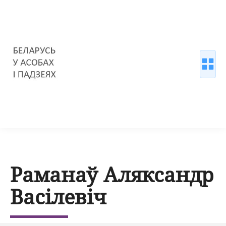
Раманаў Аляксандр
Васілевіч