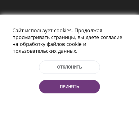
Сайт использует cookies. Продолжая
просматривать страницы, вы даете согласие
на обработку файлов cookie и
пользовательских данных.
Пр-т Независимости 116
г. Минск, Республика Беларусь, 220114
Тел.: (+375 17) 368 37 37, Факс: (+375 17)
ОТКЛОНИТЬ
368 97 06
Эл. почта: inbox@nlb.by
ПРИНЯТЬ
Все права защищены
«Национальная библиотека
Беларуси» 2006 — 2026
Разработка сайта:
mrsoft.by
Техподдержка:
pras.by