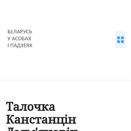
Талочка
Канстанцін