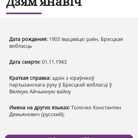
Дзям'янавіч
Дата рождения:
1903 Івацэвіцкі раён, Брэсцкая
вобласць
Дата смерти:
01.11.1943
Краткая справка:
адзін з кіраўнікоў
партызанскага руху ў Брэсцкай вобласці ў
Вялікую Айчынную вайну
Имена на других языках:
Толочко Константин
Демьянович (русский);