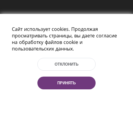
Сайт использует cookies. Продолжая
просматривать страницы, вы даете согласие
на обработку файлов cookie и
пользовательских данных.
Пр-т Независимости 116
г. Минск, Республика Беларусь, 220114
Тел.: (+375 17) 368 37 37, Факс: (+375 17)
ОТКЛОНИТЬ
368 97 06
Эл. почта: inbox@nlb.by
ПРИНЯТЬ
Все права защищены
«Национальная библиотека
Беларуси» 2006 — 2026
Разработка сайта:
mrsoft.by
Техподдержка:
pras.by