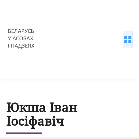
Юкша Іван
Іосіфавіч