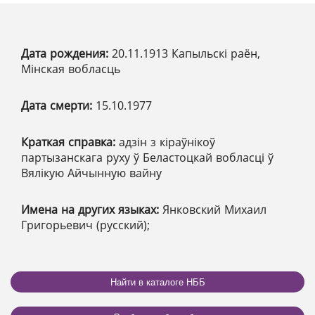
Дата рождения:
20.11.1913 Капыльскі раён,
Мінская вобласць
Дата смерти:
15.10.1977
Краткая справка:
адзін з кіраўнікоў
партызанскага руху ў Беластоцкай вобласці ў
Вялікую Айчынную вайну
Имена на других языках:
Янковский Михаил
Григорьевич (русский);
Найти в каталоге НББ