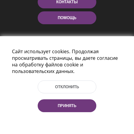
КОНТАКТЫ
ПОМОЩЬ
Сайт использует cookies. Продолжая
просматривать страницы, вы даете согласие
на обработку файлов cookie и
пользовательских данных.
Пр-т Независимости 116
г. Минск, Республика Беларусь, 220114
ОТКЛОНИТЬ
Тел.: (+375 17) 368 37 37, Факс: (+375 17)
368 97 06
Эл. почта: inbox@nlb.by
ПРИНЯТЬ
Все права защищены