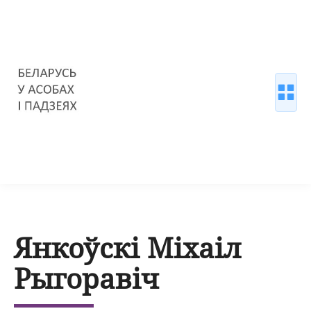
Янкоўскі Міхаіл
Рыгоравіч