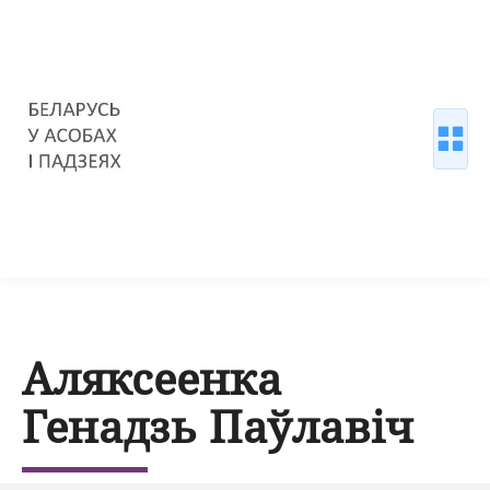
Аляксеенка
Генадзь Паўлавіч