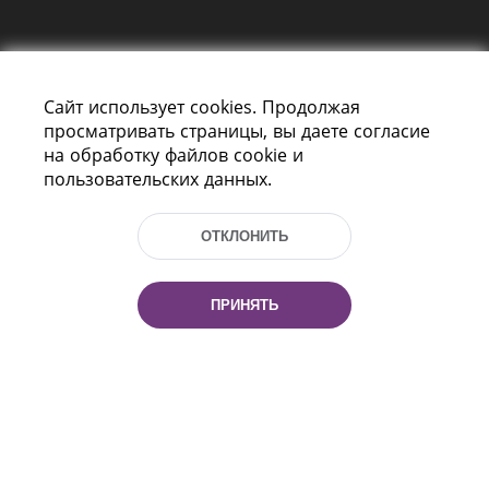
Сайт использует cookies. Продолжая
просматривать страницы, вы даете согласие
на обработку файлов cookie и
пользовательских данных.
Пр-т Независимости 116
г. Минск, Республика Беларусь, 220114
Тел.: (+375 17) 368 37 37, Факс: (+375 17)
ОТКЛОНИТЬ
368 97 06
Эл. почта: inbox@nlb.by
ПРИНЯТЬ
Все права защищены
«Национальная библиотека
Беларуси» 2006 — 2026
Разработка сайта:
mrsoft.by
Техподдержка:
pras.by