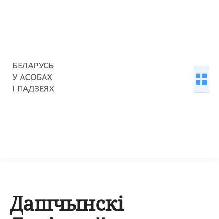
Дашчынскі