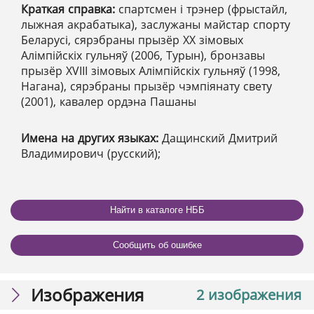
Краткая справка:
спартсмен і трэнер (фрыстайл,
лыжная акрабатыка), заслужаны майстар спорту
Беларусі, сярэбраны прызёр ХХ зімовых
Алімпійскіх гульняў (2006, Турын), бронзавы
прызёр ХVІІІ зімовых Алімпійскіх гульняў (1998,
Нагана), сярэбраны прызёр чэмпіянату свету
(2001), кавалер ордэна Пашаны
Имена на других языках:
Дащинский Дмитрий
Владимирович (русский);
Найти в каталоге НББ
Сообщить об ошибке
Изображения
2 изображения