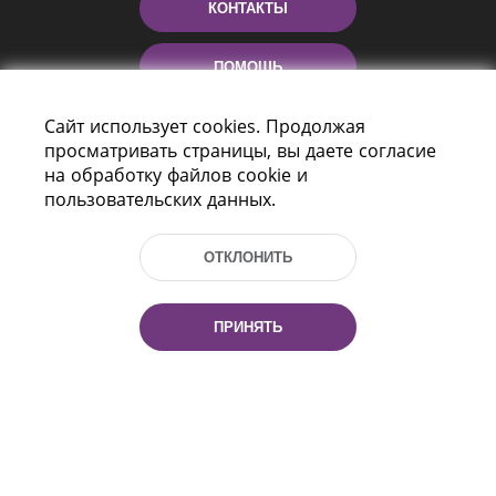
КОНТАКТЫ
ПОМОЩЬ
Сайт использует cookies. Продолжая
просматривать страницы, вы даете согласие
на обработку файлов cookie и
пользовательских данных.
ОТКЛОНИТЬ
Пр-т Независимости 116
г. Минск, Республика Беларусь, 220114
Тел.: (+375 17) 368 37 37, Факс: (+375 17)
ПРИНЯТЬ
368 97 06
Эл. почта: inbox@nlb.by
Все права защищены