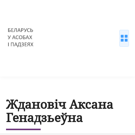
Ждановіч Аксана
Генадзьеўна