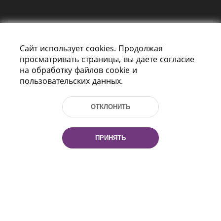
Сайт использует cookies. Продолжая
просматривать страницы, вы даете согласие
на обработку файлов cookie и
пользовательских данных.
Пр-т Независимости 116
г. Минск, Республика Беларусь, 220114
Тел.: (+375 17) 368 37 37, Факс: (+375 17)
ОТКЛОНИТЬ
368 97 06
Эл. почта: inbox@nlb.by
ПРИНЯТЬ
Все права защищены
«Национальная библиотека
Беларуси» 2006 — 2026
Разработка сайта:
mrsoft.by
Техподдержка:
pras.by