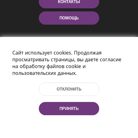
КОНТАКТЫ
ПОМОЩЬ
Сайт использует cookies. Продолжая
просматривать страницы, вы даете согласие
на обработку файлов cookie и
пользовательских данных.
Пр-т Независимости 116
г. Минск, Республика Беларусь, 220114
ОТКЛОНИТЬ
Тел.: (+375 17) 368 37 37, Факс: (+375 17)
368 97 06
Эл. почта: inbox@nlb.by
ПРИНЯТЬ
Все права защищены