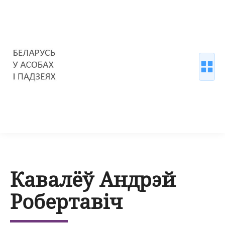
Кавалёў Андрэй
Робертавіч