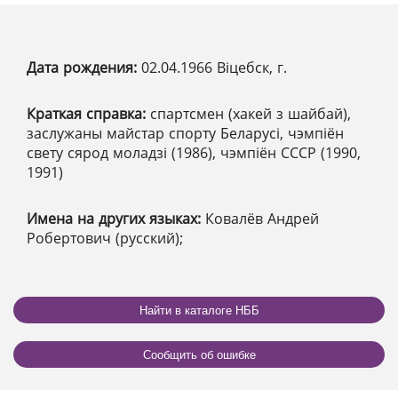
Дата рождения:
02.04.1966 Віцебск, г.
Краткая справка:
спартсмен (хакей з шайбай),
заслужаны майстар спорту Беларусі, чэмпіён
свету сярод моладзі (1986), чэмпіён СССР (1990,
1991)
Имена на других языках:
Ковалёв Андрей
Робертович (русский);
Найти в каталоге НББ
Сообщить об ошибке