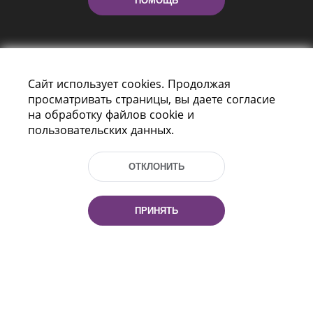
ПОМОЩЬ
Сайт использует cookies. Продолжая
просматривать страницы, вы даете согласие
на обработку файлов cookie и
пользовательских данных.
Пр-т Независимости 116
г. Минск, Республика Беларусь, 220114
Тел.: (+375 17) 368 37 37, Факс: (+375 17)
ОТКЛОНИТЬ
368 97 06
Эл. почта: inbox@nlb.by
ПРИНЯТЬ
Все права защищены
«Национальная библиотека
Беларуси» 2006 — 2026
Разработка сайта:
mrsoft.by