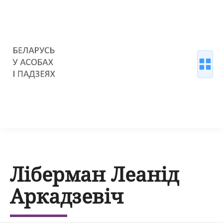
Ліберман Леанід
Аркадзевіч