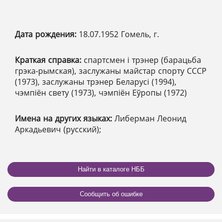
Дата рождения:
18.07.1952 Гомель, г.
Краткая справка:
спартсмен і трэнер (барацьба
грэка-рымская), заслужаны майстар спорту СССР
(1973), заслужаны трэнер Беларусі (1994),
чэмпіён свету (1973), чэмпіён Еўропы (1972)
Имена на других языках:
Либерман Леонид
Аркадьевич (русский);
Найти в каталоге НББ
Сообщить об ошибке