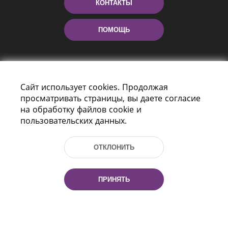
КОНТАКТЫ
ПОМОЩЬ
Сайт использует cookies. Продолжая
просматривать страницы, вы даете согласие
на обработку файлов cookie и
пользовательских данных.
Пр-т Независимости 116
г. Минск, Республика Беларусь, 220114
ОТКЛОНИТЬ
Тел.: (+375 17) 368 37 37, Факс: (+375 17)
368 97 06
Эл. почта: inbox@nlb.by
ПРИНЯТЬ
Все права защищены