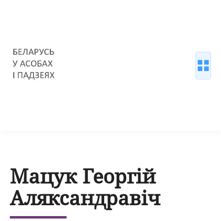
Мацук Георгій
Аляксандравіч