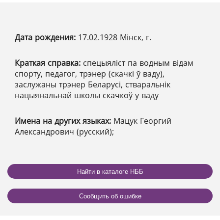
Дата рождения:
17.02.1928 Мінск, г.
Краткая справка:
спецыяліст па водным відам
спорту, педагог, трэнер (скачкі ў ваду),
заслужаны трэнер Беларусі, стваральнік
нацыянальнай школы скачкоў у ваду
Имена на других языках:
Мацук Георгий
Александрович (русский);
Найти в каталоге НББ
Сообщить об ошибке