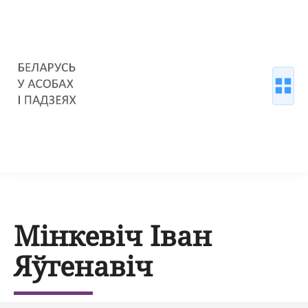
Мінкевіч Іван
Яўгенавіч