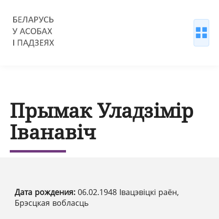
Прымак Уладзімір
Іванавіч
Дата рождения:
06.02.1948 Івацэвіцкі раён,
Брэсцкая вобласць