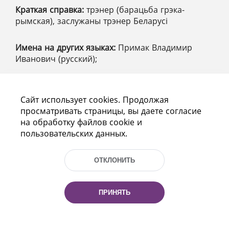
Краткая справка:
трэнер (барацьба грэка-
рымская), заслужаны трэнер Беларусі
Имена на других языках:
Примак Владимир
Иванович (русский);
Сайт использует cookies. Продолжая
Найти в каталоге НББ
просматривать страницы, вы даете согласие
на обработку файлов cookie и
Сообщить об ошибке
пользовательских данных.
Источники
ОТКЛОНИТЬ
1 источник
информации
ПРИНЯТЬ