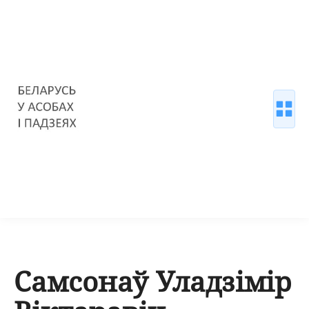
Самсонаў Уладзімір