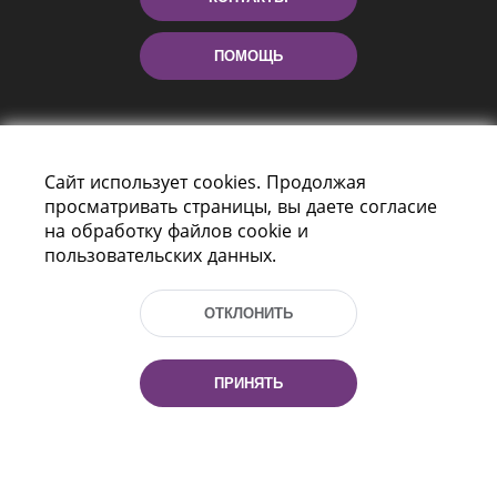
ПОМОЩЬ
Сайт использует cookies. Продолжая
просматривать страницы, вы даете согласие
на обработку файлов cookie и
пользовательских данных.
Пр-т Независимости 116
г. Минск, Республика Беларусь, 220114
ОТКЛОНИТЬ
Тел.: (+375 17) 368 37 37, Факс: (+375 17)
368 97 06
Эл. почта: inbox@nlb.by
ПРИНЯТЬ
Все права защищены
«Национальная библиотека