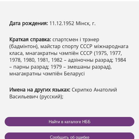
Дата рождения:
11.12.1952 Мінск, г.
Краткая справка:
спартсмен і трэнер
(бадмінтон), майстар спорту СССР міжнароднага
класа, мнагакратны чэмпіён СССР (1975, 1977,
1978, 1980, 1981, 1982 – адзіночны разрад; 1984
– парны разрад; 1979 – змешаны разрад),
мнагакратны чэмпіён Беларусі
Имена на других языках:
Скрипко Анатолий
Васильевич (русский);
Найти в каталоге НББ
Сообщить об ошибке