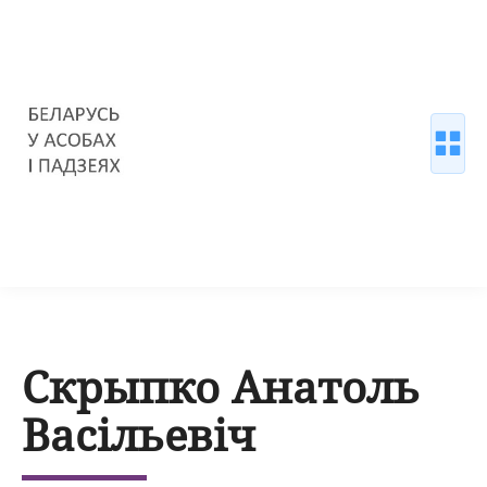
Скрыпко Анатоль
Васільевіч