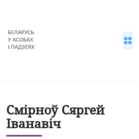
Смірноў Сяргей
Іванавіч