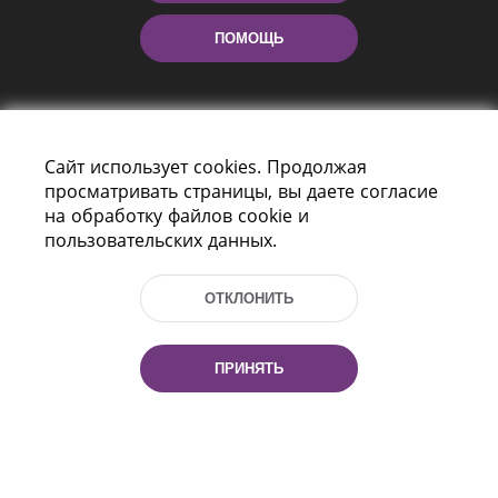
ПОМОЩЬ
Сайт использует cookies. Продолжая
просматривать страницы, вы даете согласие
на обработку файлов cookie и
пользовательских данных.
Пр-т Независимости 116
г. Минск, Республика Беларусь, 220114
Тел.: (+375 17) 368 37 37, Факс: (+375 17)
ОТКЛОНИТЬ
368 97 06
Эл. почта: inbox@nlb.by
ПРИНЯТЬ
Все права защищены
«Национальная библиотека
Беларуси» 2006 — 2026