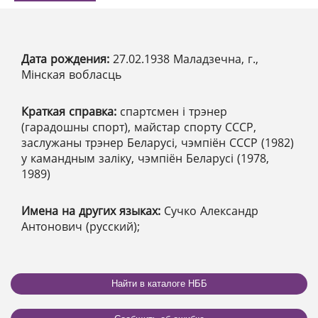
Дата рождения:
27.02.1938 Маладзечна, г.,
Мінская вобласць
Краткая справка:
спартсмен і трэнер
(гарадошны спорт), майстар спорту СССР,
заслужаны трэнер Беларусі, чэмпіён СССР (1982)
у камандным заліку, чэмпіён Беларусі (1978,
1989)
Имена на других языках:
Сучко Александр
Антонович (русский);
Найти в каталоге НББ