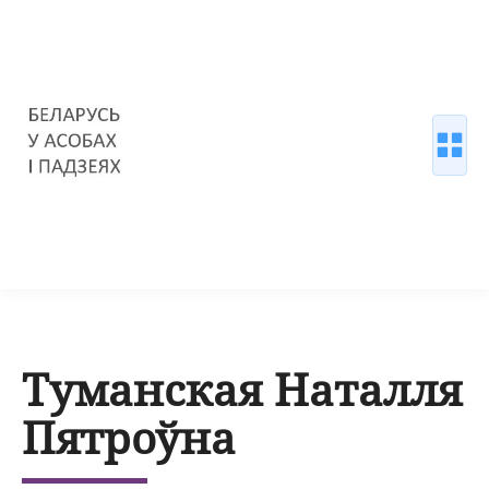
Туманская Наталля
Пятроўна