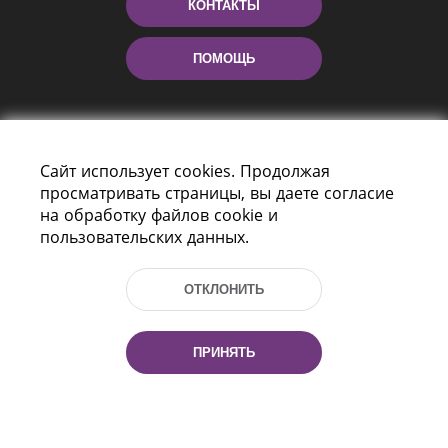
КОНТАКТЫ
ПОМОЩЬ
Сайт использует cookies. Продолжая
просматривать страницы, вы даете согласие
на обработку файлов cookie и
пользовательских данных.
Пр-т Независимости 116
г. Минск, Республика Беларусь, 220114
ОТКЛОНИТЬ
Тел.: (+375 17) 368 37 37, Факс: (+375 17)
368 97 06
Эл. почта: inbox@nlb.by
ПРИНЯТЬ
Все права защищены