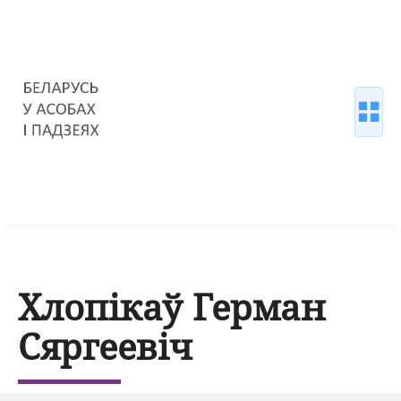
Хлопікаў Герман
Сяргеевіч