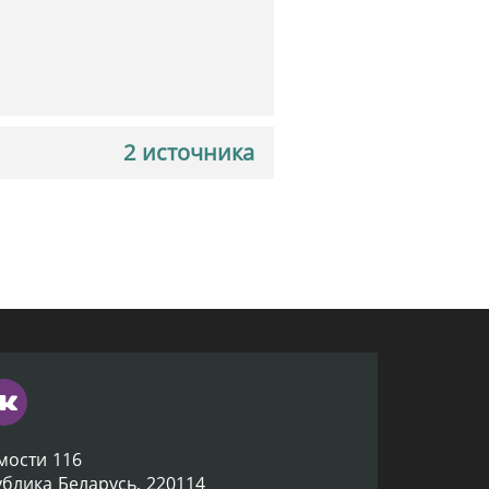
2 источника
мости 116
ублика Беларусь, 220114