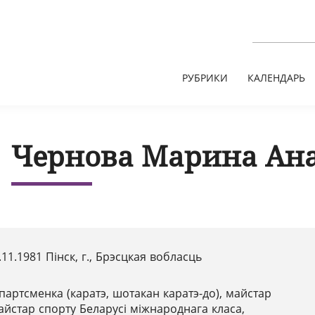
РУБРИКИ
КАЛЕНДАРЬ
Чернова Марина Ан
.11.1981 Пінск, г., Брэсцкая вобласць
партсменка (каратэ, шотакан каратэ-до), майстар
майстар спорту Беларусі міжнароднага класа,