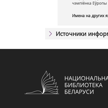
чэмпіёнка Еўропы 
Имена на других я
Источники инфор