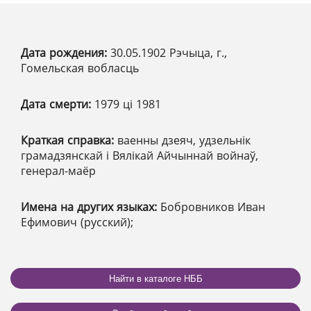
Дата рождения:
30.05.1902 Рэчыца, г.,
Гомельская вобласць
Дата смерти:
1979 ці 1981
Краткая справка:
ваенны дзеяч, удзельнік
грамадзянскай і Вялікай Айчыннай войнаў,
генерал-маёр
Имена на других языках:
Бобровников Иван
Ефимович (русский);
Найти в каталоге НББ