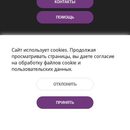
КОНТАКТЫ
ПОМОЩЬ
Сайт использует cookies. Продолжая
просматривать страницы, вы даете согласие
на обработку файлов cookie и
пользовательских данных.
Пр-т Независимости 116
г. Минск, Республика Беларусь, 220114
ОТКЛОНИТЬ
Тел.: (+375 17) 368 37 37, Факс: (+375 17)
368 97 06
Эл. почта: inbox@nlb.by
ПРИНЯТЬ
Все права защищены