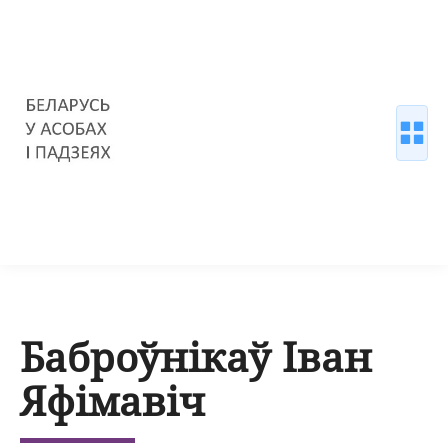
Баброўнікаў Іван
Яфімавіч