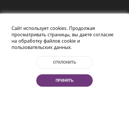
Сайт использует cookies. Продолжая
просматривать страницы, вы даете согласие
на обработку файлов cookie и
пользовательских данных.
Пр-т Независимости 116
г. Минск, Республика Беларусь, 220114
Тел.: (+375 17) 368 37 37, Факс: (+375 17)
ОТКЛОНИТЬ
368 97 06
Эл. почта: inbox@nlb.by
ПРИНЯТЬ
Все права защищены
«Национальная библиотека
Беларуси» 2006 — 2026
Разработка сайта:
mrsoft.by
Техподдержка:
pras.by