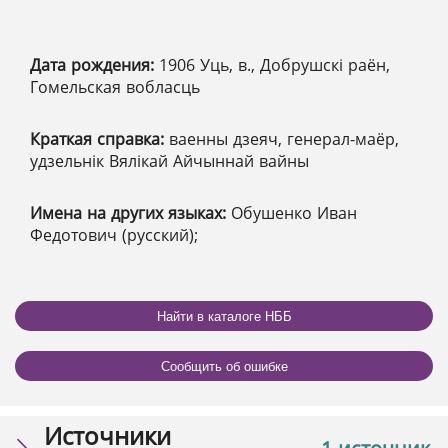
Дата рождения:
1906 Уць, в., Добрушскі раён,
Гомельская вобласць
Краткая справка:
ваенны дзеяч, генерал-маёр,
удзельнік Вялікай Айчыннай вайны
Имена на других языках:
Обушенко Иван
Федотович (русский);
Найти в каталоге НББ
Сообщить об ошибке
Источники