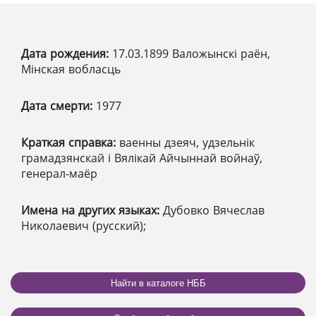
Дата рождения:
17.03.1899 Валожынскі раён,
Мінская вобласць
Дата смерти:
1977
Краткая справка:
ваенны дзеяч, удзельнік
грамадзянскай і Вялікай Айчыннай войнаў,
генерал-маёр
Имена на других языках:
Дубовко Вячеслав
Николаевич (русский);
Найти в каталоге НББ