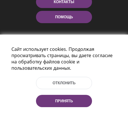
КОНТАКТЫ
ПОМОЩЬ
Сайт использует cookies. Продолжая
просматривать страницы, вы даете согласие
на обработку файлов cookie и
пользовательских данных.
Пр-т Независимости 116
г. Минск, Республика Беларусь, 220114
ОТКЛОНИТЬ
Тел.: (+375 17) 368 37 37, Факс: (+375 17)
368 97 06
Эл. почта: inbox@nlb.by
ПРИНЯТЬ
Все права защищены