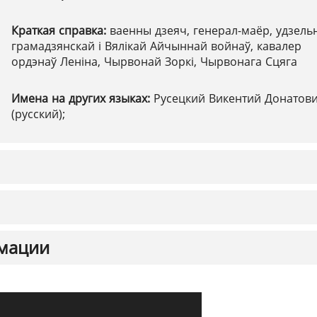
Краткая справка:
ваенны дзеяч, генерал-маёр, удзельн
грамадзянскай і Вялікай Айчыннай войнаў, кавалер
ордэнаў Леніна, Чырвонай Зоркі, Чырвонага Сцяга
Имена на других языках:
Русецкий Викентий Донатов
(русский);
мации