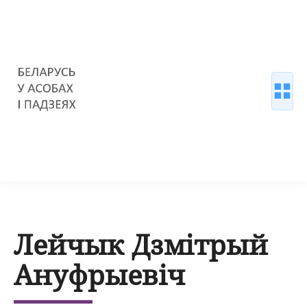
Лейчык Дзмітрый
Ануфрыевіч