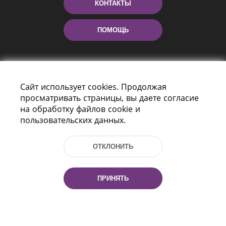
КОНТАКТЫ
ПОМОЩЬ
Сайт использует cookies. Продолжая
просматривать страницы, вы даете согласие
на обработку файлов cookie и
пользовательских данных.
Пр-т Независимости 116
г. Минск, Республика Беларусь, 220114
ОТКЛОНИТЬ
Тел.: (+375 17) 368 37 37, Факс: (+375 17)
368 97 06
Эл. почта: inbox@nlb.by
ПРИНЯТЬ
Все права защищены