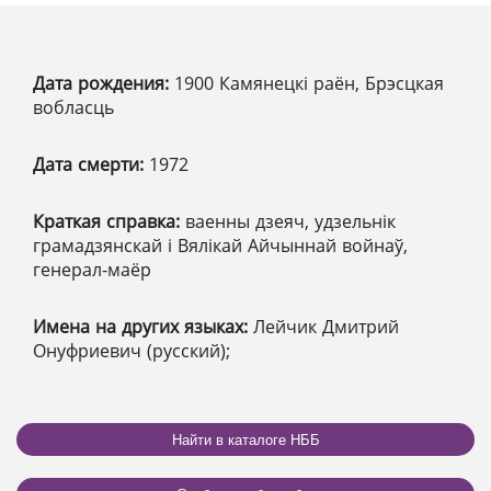
Дата рождения:
1900 Камянецкі раён, Брэсцкая
вобласць
Дата смерти:
1972
Краткая справка:
ваенны дзеяч, удзельнік
грамадзянскай і Вялікай Айчыннай войнаў,
генерал-маёр
Имена на других языках:
Лейчик Дмитрий
Онуфриевич (русский);
Найти в каталоге НББ