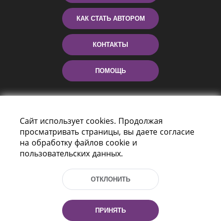
КАК СТАТЬ АВТОРОМ
КОНТАКТЫ
ПОМОЩЬ
Сайт использует cookies. Продолжая
просматривать страницы, вы даете согласие
на обработку файлов cookie и
пользовательских данных.
Пр-т Независимости 116
г. Минск, Республика Беларусь, 220114
ОТКЛОНИТЬ
Тел.: (+375 17) 368 37 37, Факс: (+375 17)
368 97 06
Эл. почта: inbox@nlb.by
ПРИНЯТЬ