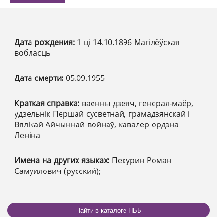
Дата рождения:
1 ці 14.10.1896 Магілёўская
вобласць
Дата смерти:
05.09.1955
Краткая справка:
ваенны дзеяч, генерал-маёр,
удзельнік Першай сусветнай, грамадзянскай і
Вялікай Айчыннай войнаў, кавалер ордэна
Леніна
Имена на других языках:
Пекурин Роман
Самуилович (русский);
Найти в каталоге НББ