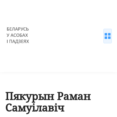
Пякурын Раман
Самуілавіч