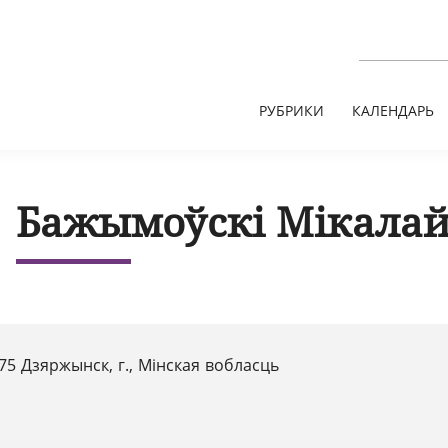
РУБРИКИ
КАЛЕНДАРЬ
Бажымоўскі Мікалай
75 Дзяржынск, г., Мінская вобласць