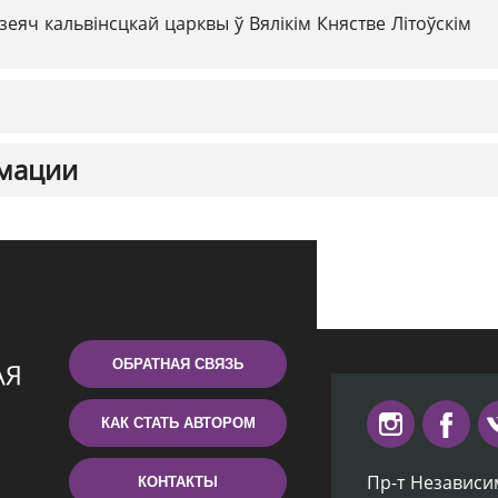
зеяч кальвінсцкай царквы ў Вялікім Княстве Літоўскім
мации
ОБРАТНАЯ СВЯЗЬ
КАК СТАТЬ АВТОРОМ
Пр-т Независи
КОНТАКТЫ