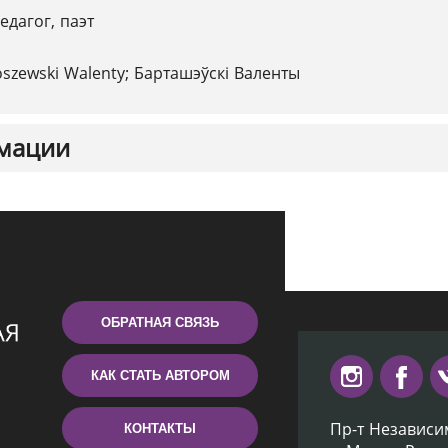
едагог, паэт
oszewskі Walenty; Барташэўскі Валенты
мации
ОБРАТНАЯ СВЯЗЬ
КАК СТАТЬ АВТОРОМ
Пр-т Независи
КОНТАКТЫ