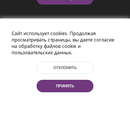
Сайт использует cookies. Продолжая
просматривать страницы, вы даете согласие
на обработку файлов cookie и
пользовательских данных.
Пр-т Независимости 116
г. Минск, Республика Беларусь, 220114
Тел.: (+375 17) 368 37 37, Факс: (+375 17)
ОТКЛОНИТЬ
368 97 06
Эл. почта: inbox@nlb.by
ПРИНЯТЬ
Все права защищены
«Национальная библиотека
Беларуси» 2006 — 2026
Разработка сайта:
mrsoft.by