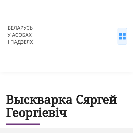
Выскварка Сяргей
Георгіевіч