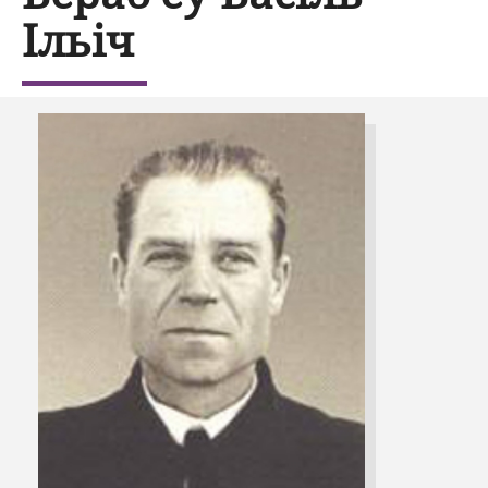
Ільіч