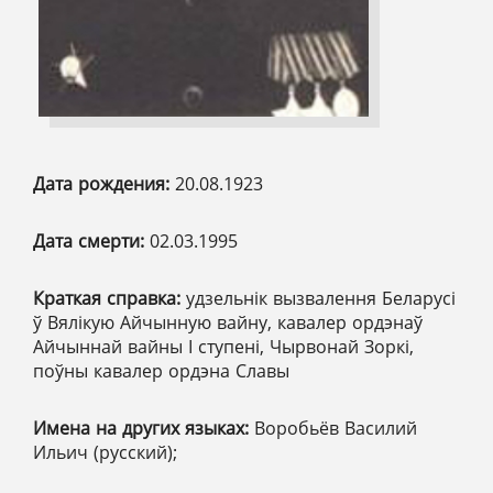
Дата рождения:
20.08.1923
Дата смерти:
02.03.1995
Краткая справка:
удзельнік вызвалення Беларусі
ў Вялікую Айчынную вайну, кавалер ордэнаў
Айчыннай вайны І ступені, Чырвонай Зоркі,
поўны кавалер ордэна Славы
Имена на других языках:
Воробьёв Василий
Ильич (русский);