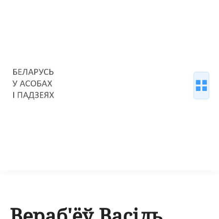
Вераб'ёў Васіль