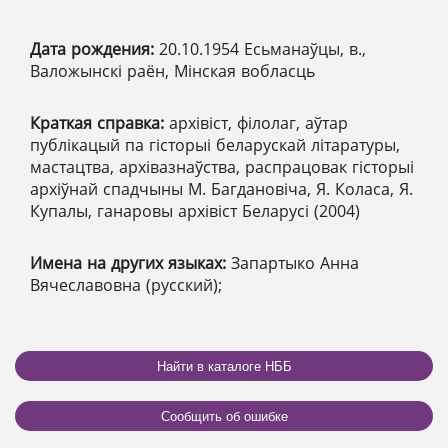
Дата рождения:
20.10.1954 Есьманаўцы, в.,
Валожынскі раён, Мінская вобласць
Краткая справка:
архівіст, філолаг, аўтар
публікацый па гісторыі беларускай літаратуры,
мастацтва, архівазнаўства, распрацовак гісторыі
архіўнай спадчыны М. Багдановіча, Я. Коласа, Я.
Купалы, ганаровы архівіст Беларусі (2004)
Имена на других языках:
Запартыко Анна
Вячеславовна (русский);
Найти в каталоге НББ
Сообщить об ошибке