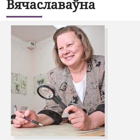
Вячаславаўна