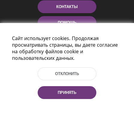
КОНТАКТЫ
ПОМОЩЬ
Сайт использует cookies. Продолжая
просматривать страницы, вы даете согласие
на обработку файлов cookie и
пользовательских данных.
ОТКЛОНИТЬ
Пр-т Независимости 116
г. Минск, Республика Беларусь, 220114
Тел.: (+375 17) 368 37 37, Факс: (+375 17)
ПРИНЯТЬ
368 97 06
Эл. почта: inbox@nlb.by
Все права защищены