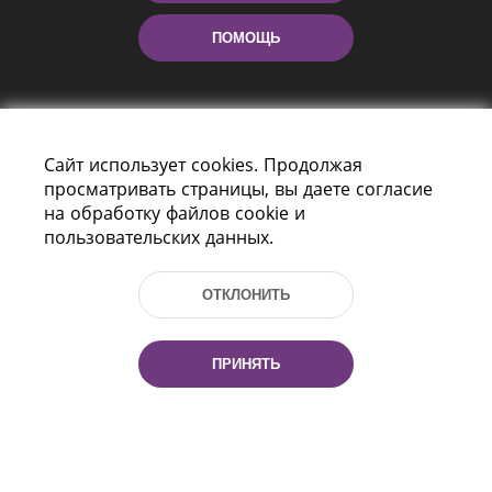
ПОМОЩЬ
Сайт использует cookies. Продолжая
просматривать страницы, вы даете согласие
на обработку файлов cookie и
пользовательских данных.
Пр-т Независимости 116
г. Минск, Республика Беларусь, 220114
Тел.: (+375 17) 368 37 37, Факс: (+375 17)
ОТКЛОНИТЬ
368 97 06
Эл. почта: inbox@nlb.by
ПРИНЯТЬ
Все права защищены
«Национальная библиотека
Беларуси» 2006 — 2026