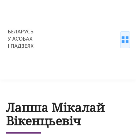
Лапша Мікалай
Вікенцьевіч