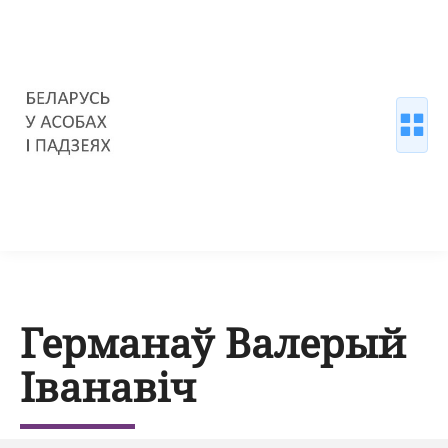
Германаў Валерый
Іванавіч